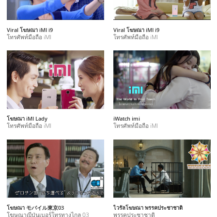
Viral โฆษณา iMI i9
Viral โฆษณา iMI i9
โทรศัพท์มือถือ iMI
โทรศัพท์มือถือ iMI
โฆษณา iMI Lady
iWatch imi
โทรศัพท์มือถือ iMI
โทรศัพท์มือถือ iMI
โฆษณา モバイル東京03
ไวรัลโฆษณา พรรคประชาชาติ
โฆษณาญีปุ่นเบอร์โทรทางไกล 03
พรรคประชาชาติ