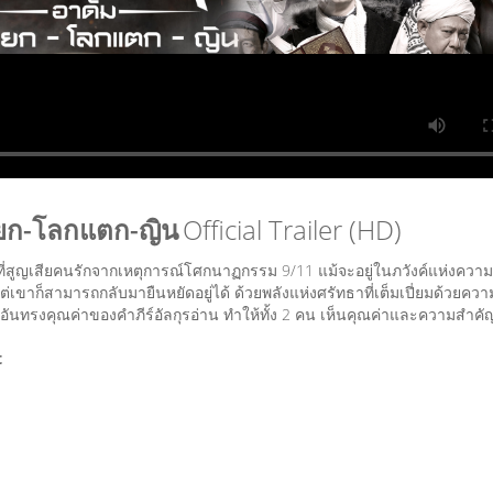
แยก-โลกแตก-ญิน
Official Trailer (HD)
ที่สูญเสียคนรักจากเหตุการณ์โศกนาฏกรรม 9/11 แม้จะอยู่ในภวังค์แห่งควา
เขาก็สามารถกลับมายืนหยัดอยู่ได้ ด้วยพลังแห่งศรัทธาที่เต็มเปี่ยมด้วยควา
ันทรงคุณค่าของคำภีร์อัลกุรอ่าน ทำให้ทั้ง 2 คน เห็นคุณค่าและความสำคั
t