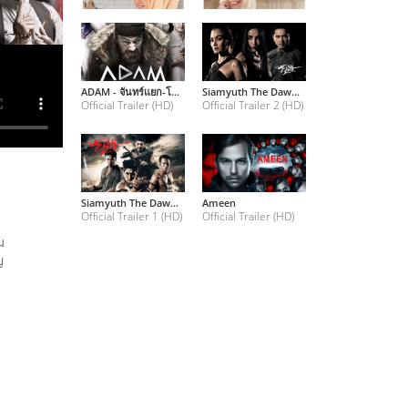
ADAM - จันทร์แยก-โลกแตก-ญิน
Siamyuth The Dawn Of The Kingdom
Official Trailer (HD)
Official Trailer 2 (HD)
Siamyuth The Dawn Of The Kingdom
Ameen
Official Trailer 1 (HD)
Official Trailer (HD)
ม
ม
ญ