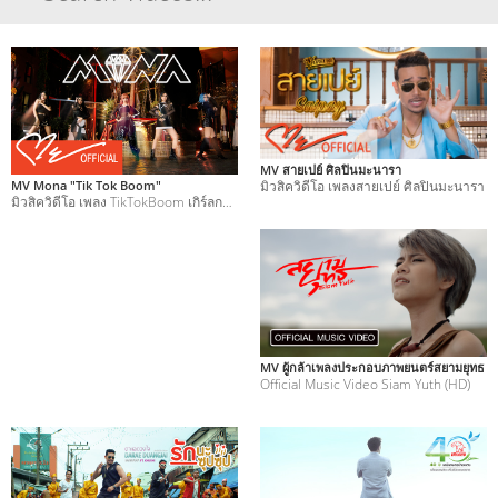
MV สายเปย์ ศิลปินมะนารา
MV Mona "Tik Tok Boom"
มิวสิควิดีโอ เพลงสายเปย์ ศิลปินมะนารา
มิวสิควิดีโอ เพลง TikTokBoom เกิร์ลกรุ๊ปวง Mona
MV ผู้กล้าเพลงประกอบภาพยนตร์สยามยุทธ
Official Music Video Siam Yuth (HD)