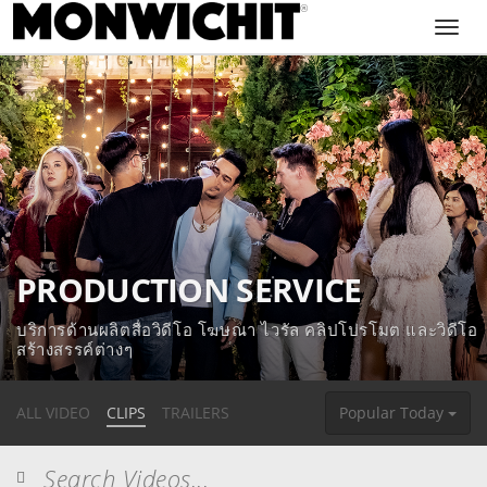
Toggl
navig
PRODUCTION SERVICE
บริการด้านผลิตสื่อวิดีโอ โฆษณา ไวรัล คลิปโปรโมต และวิดีโอ
สร้างสรรค์ต่างๆ
ALL VIDEO
CLIPS
TRAILERS
Popular Today