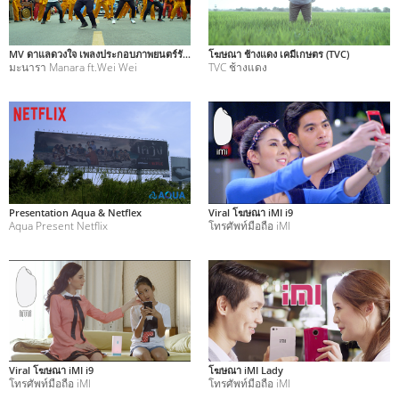
MV ดาแลดวงใจ เพลงประกอบภาพยนตร์รักนะซุปซุป
โฆษณา ช้างแดง เคมีเกษตร (TVC)
มะนารา Manara ft.​Wei Wei
TVC ช้างแดง
Presentation Aqua & Netflex
Viral โฆษณา iMI i9
Aqua Present Netflix
โทรศัพท์มือถือ iMI
Viral โฆษณา iMI i9
โฆษณา iMI Lady
โทรศัพท์มือถือ iMI
โทรศัพท์มือถือ iMI