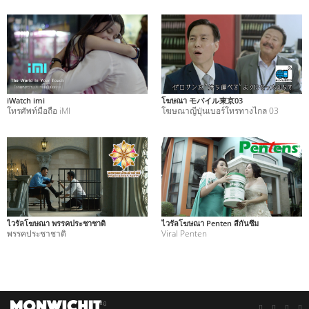
iWatch imi
โฆษณา モバイル東京03
โทรศัพท์มือถือ iMI
โฆษณาญีปุ่นเบอร์โทรทางไกล 03
ไวรัลโฆษณา พรรคประชาชาติ
ไวรัลโฆษณา Penten สีกันซึม
พรรคประชาชาติ
Viral Penten