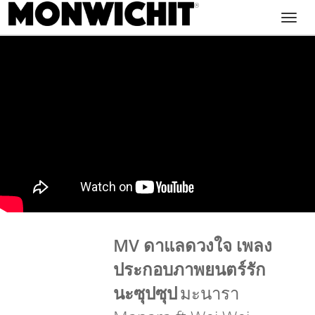
Toggl
navig
MV ดาแลดวงใจ เพลง
ประกอบภาพยนตร์รัก
นะซุปซุป
มะนารา